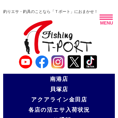
釣りエサ・釣具のことなら「Ｔポート」におまかせ！
MENU
南港店
貝塚店
アクアライン金田店
各店の活エサ入荷状況