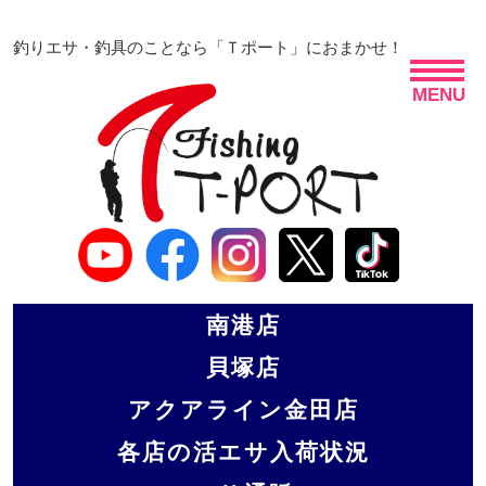
釣りエサ・釣具のことなら「Ｔポート」におまかせ！
MENU
南港店
貝塚店
アクアライン金田店
各店の活エサ入荷状況