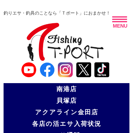
釣りエサ・釣具のことなら「Ｔポート」におまかせ！
MENU
南港店
貝塚店
アクアライン金田店
各店の活エサ入荷状況