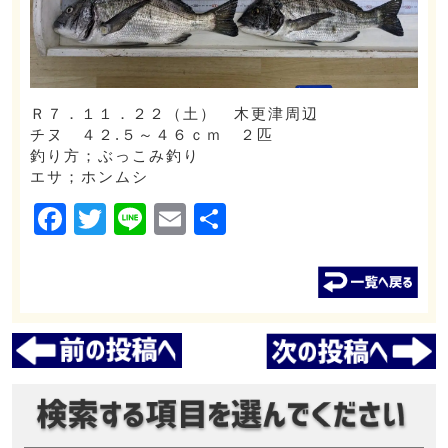
Ｒ７．１１．２２（土） 木更津周辺
チヌ ４２.５～４６ｃｍ ２匹
釣り方；ぶっこみ釣り
エサ；ホンムシ
Facebook
Twitter
Line
Email
共
有