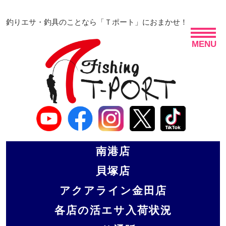
釣りエサ・釣具のことなら「Ｔポート」におまかせ！
MENU
南港店
貝塚店
アクアライン金田店
各店の活エサ入荷状況