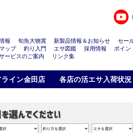
情報
旬魚大物賞
新製品情報＆お知らせ
セー
マップ
釣り入門
エサ図鑑
採用情報
ポイン
サービスのご案内
リンク集
アライン金田店
各店の活エサ入荷状況