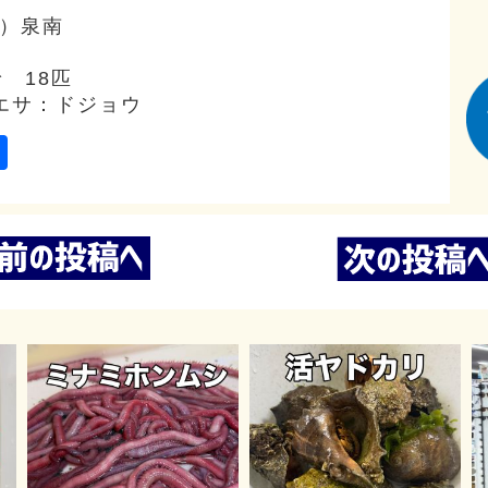
水）泉南
 18匹
エサ：ドジョウ
ail
共
有