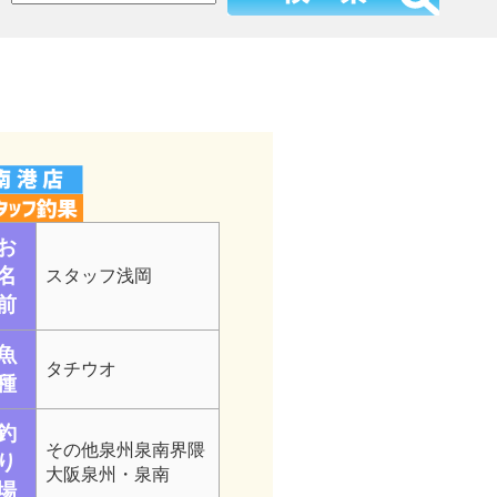
お
名
スタッフ浅岡
前
魚
タチウオ
種
釣
その他泉州泉南界隈
り
大阪泉州・泉南
場