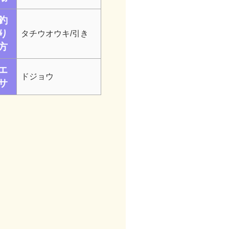
釣
り
タチウオウキ/引き
方
エ
ドジョウ
サ