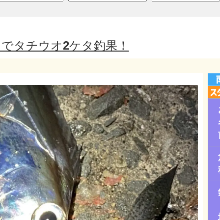
でタチウオ2ケタ釣果！