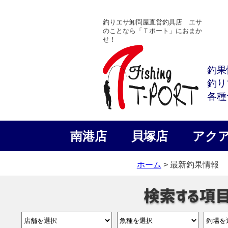
釣りエサ卸問屋直営釣具店 エサ
のことなら「Ｔポート」におまか
せ！
釣果
釣り
各種
南港店
貝塚店
アク
ホーム
> 最新釣果情報