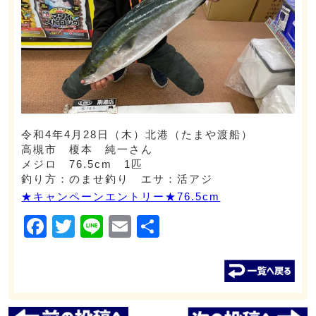
令和4年4月28日（木）北港（たまや渡船）
高槻市 榎本 純一さん
メジロ 76.5cm 1匹
釣り方：のませ釣り エサ：活アジ
★キャンペーンエントリー★76.5cm
Facebook
Twitter
Line
Email
共
有