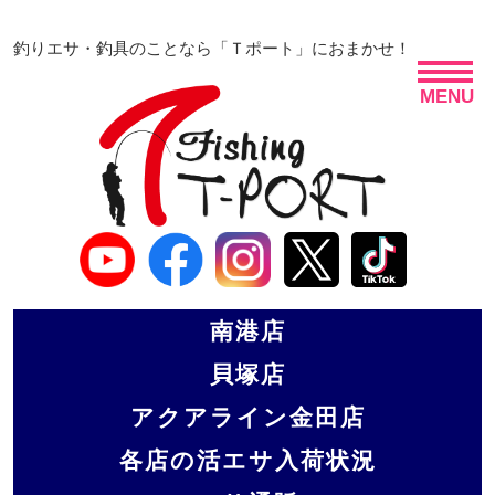
釣りエサ・釣具のことなら「Ｔポート」におまかせ！
MENU
南港店
貝塚店
アクアライン金田店
各店の活エサ入荷状況