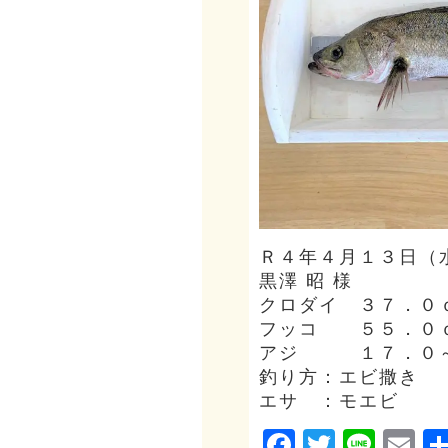
Ｒ４年４月１３日（
黒澤 昭 様
クロダイ ３７．０
フッコ ５５．０
アジ １７．０～
釣り方：エビ撒き
エサ ：モエビ
Facebook
Twitter
Line
Em