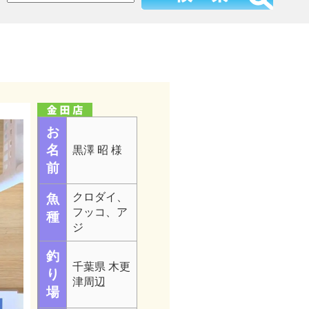
お
名
黒澤 昭 様
前
クロダイ、
魚
フッコ、ア
種
ジ
釣
千葉県 木更
り
津周辺
場