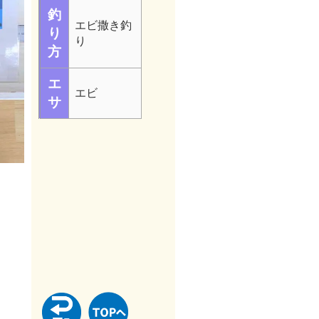
釣
エビ撒き釣
り
り
方
エ
エビ
サ