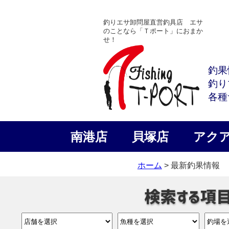
釣りエサ卸問屋直営釣具店 エサ
のことなら「Ｔポート」におまか
せ！
釣果
釣り
各種
南港店
貝塚店
アク
ホーム
> 最新釣果情報