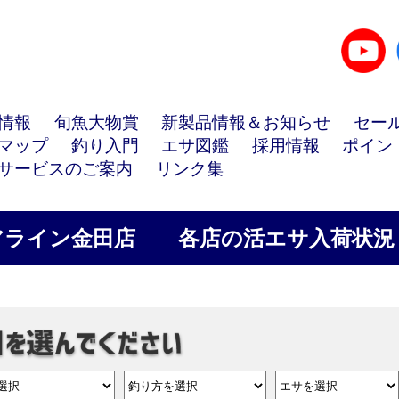
情報
旬魚大物賞
新製品情報＆お知らせ
セー
マップ
釣り入門
エサ図鑑
採用情報
ポイン
サービスのご案内
リンク集
アライン金田店
各店の活エサ入荷状況