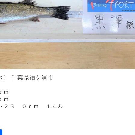
水） 千葉県袖ケ浦市
ｃｍ
ｃｍ
２３．０ｃｍ １４匹
ail
共