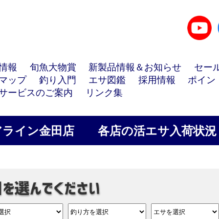
情報
旬魚大物賞
新製品情報＆お知らせ
セー
マップ
釣り入門
エサ図鑑
採用情報
ポイン
サービスのご案内
リンク集
アライン金田店
各店の活エサ入荷状況