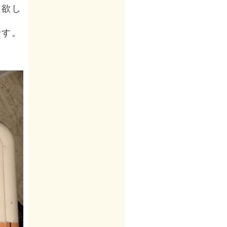
り欲し
です。