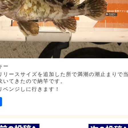
キー
リリースサイズを追加した所で満潮の潮止まりで
吹いてきたので納竿です。
リベンジしに行きます！
ail
共
有