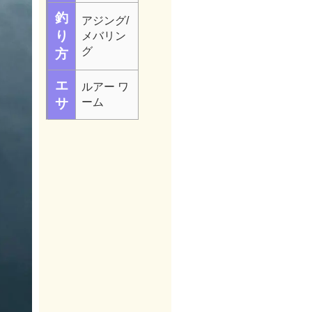
釣
アジング/
り
メバリン
グ
方
エ
ルアー ワ
サ
ーム