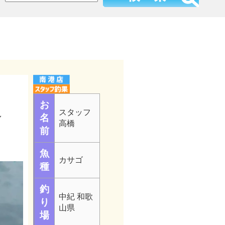
お
スタッフ
し
名
高橋
前
魚
カサゴ
種
釣
中紀 和歌
り
山県
場