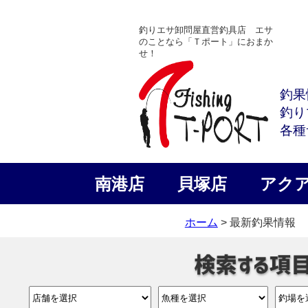
釣りエサ卸問屋直営釣具店 エサ
のことなら「Ｔポート」におまか
せ！
釣果
釣り
各種
南港店
貝塚店
アク
ホーム
> 最新釣果情報