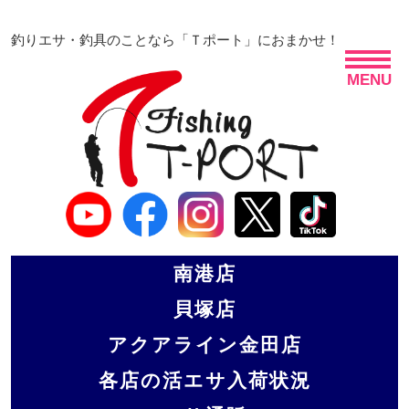
釣りエサ・釣具のことなら「Ｔポート」におまかせ！
MENU
南港店
貝塚店
アクアライン金田店
各店の活エサ入荷状況