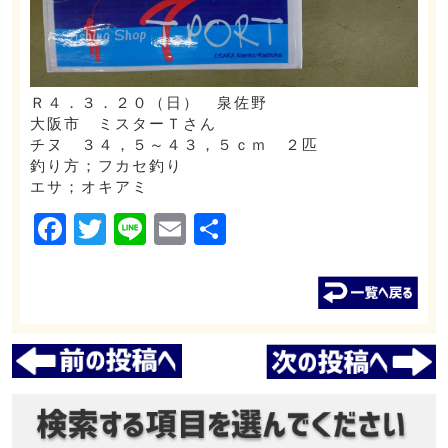
Ｒ４．３．２０（日） 泉佐野
大阪市 ミスターＴさん
チヌ ３４，５～４３，５ｃｍ ２匹
釣り方；フカセ釣り
エサ；オキアミ
Facebook
Twitter
Line
Email
共
有