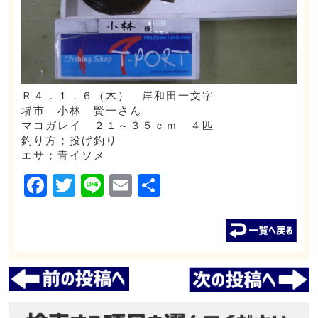
Ｒ４．１．６（木） 岸和田一文字
堺市 小林 賢一さん
マコガレイ ２１～３５ｃｍ ４匹
釣り方；投げ釣り
エサ；青イソメ
Facebook
Twitter
Line
Email
共
有