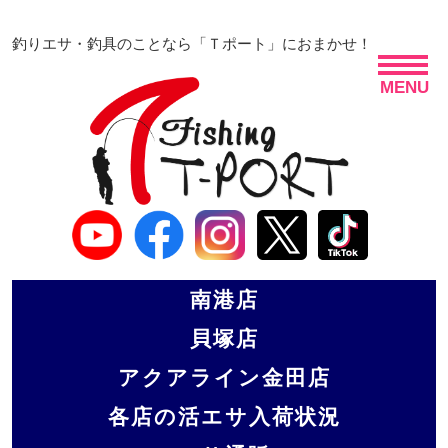
釣りエサ・釣具のことなら「Ｔポート」におまかせ！
MENU
南港店
貝塚店
アクアライン金田店
各店の活エサ入荷状況