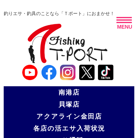
釣りエサ・釣具のことなら「Ｔポート」におまかせ！
MENU
南港店
貝塚店
アクアライン金田店
各店の活エサ入荷状況