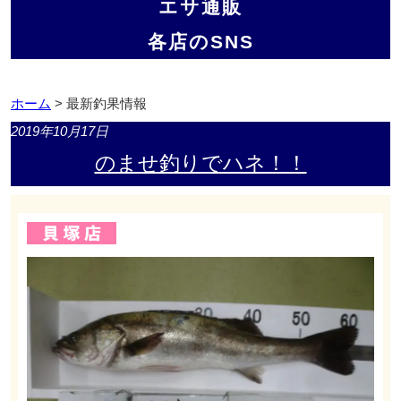
エサ通販
各店のSNS
ホーム
> 最新釣果情報
2019年10月17日
のませ釣りでハネ！！