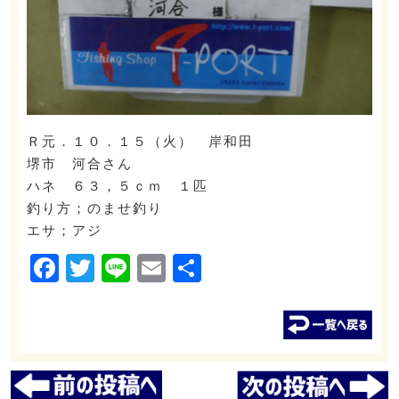
Ｒ元．１０．１５（火） 岸和田
堺市 河合さん
ハネ ６３，５ｃｍ １匹
釣り方；のませ釣り
エサ；アジ
Facebook
Twitter
Line
Email
共
有