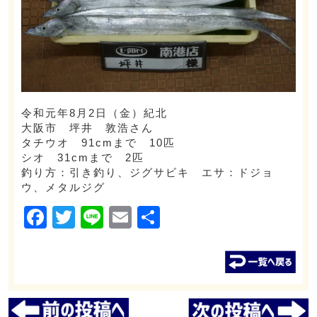
令和元年8月2日（金）紀北
大阪市 坪井 敦浩さん
タチウオ 91cmまで 10匹
シオ 31cmまで 2匹
釣り方：引き釣り、ジグサビキ エサ：ドジョ
ウ、メタルジグ
Facebook
Twitter
Line
Email
共
有