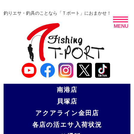
釣りエサ・釣具のことなら「Ｔポート」におまかせ！
MENU
南港店
貝塚店
アクアライン金田店
各店の活エサ入荷状況