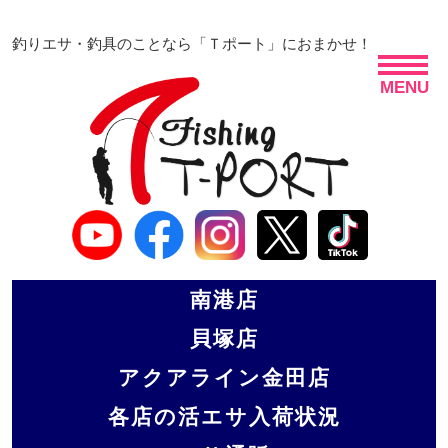
釣りエサ・釣具のことなら「Ｔポート」におまかせ！
MENU
南港店
貝塚店
アクアライン金田店
各店の活エサ入荷状況