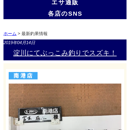
エサ通販
各店のSNS
ホーム
> 最新釣果情報
2019年04月14日
淀川にてぶっこみ釣りでスズキ！