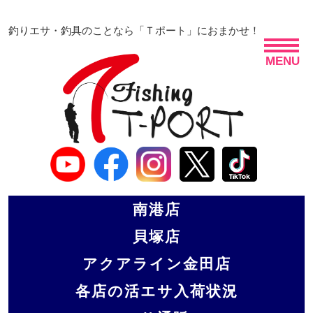
釣りエサ・釣具のことなら「Ｔポート」におまかせ！
MENU
南港店
貝塚店
アクアライン金田店
各店の活エサ入荷状況