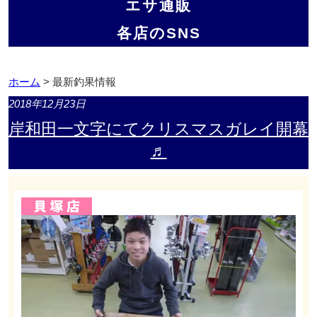
エサ通販
各店のSNS
ホーム
> 最新釣果情報
2018年12月23日
岸和田一文字にてクリスマスガレイ開幕
♬