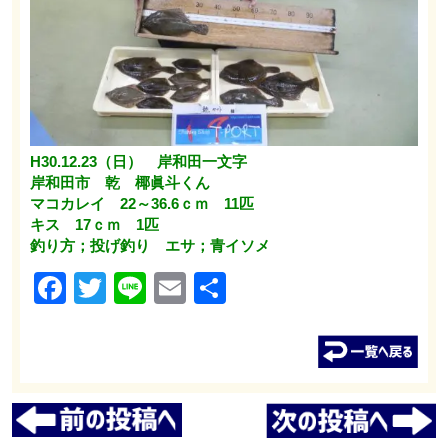
H30.12.23（日） 岸和田一文字
岸和田市 乾 椰眞斗くん
マコカレイ 22～36.6ｃｍ 11匹
キス 17ｃｍ 1匹
釣り方；投げ釣り エサ；青イソメ
Facebook
Twitter
Line
Email
共
有