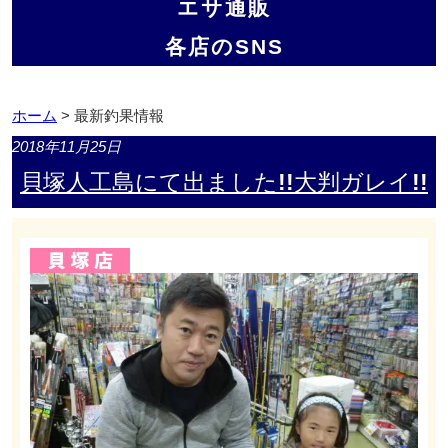
エサ通販
各店のSNS
ホーム
> 最新釣果情報
2018年11月25日
貝塚人工島にて出ました!!大判ガレイ!!