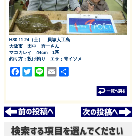
H30.11.24（土） 貝塚人工島
大阪市 田中 秀一さん
マコカレイ 44cm 1匹
釣り方；投げ釣り エサ；青イソメ
Facebook
Twitter
Line
Email
共
有