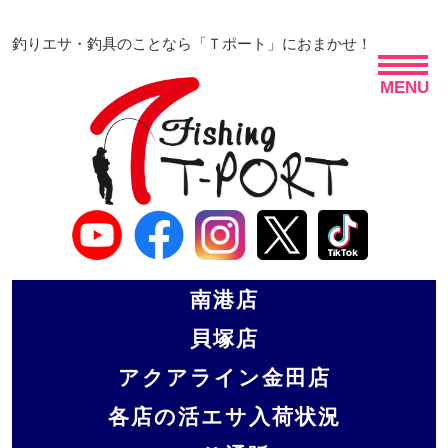
釣りエサ・釣具のことなら「Ｔポート」におまかせ！
MENU
南港店
貝塚店
アクアライン金田店
各店の活エサ入荷状況