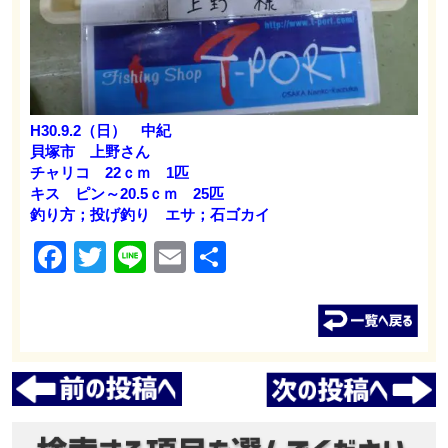
H30.9.2（日） 中紀
貝塚市 上野さん
チャリコ 22ｃｍ 1匹
キス ピン～20.5ｃｍ 25匹
釣り方；投げ釣り エサ；石ゴカイ
Facebook
Twitter
Line
Email
共
有