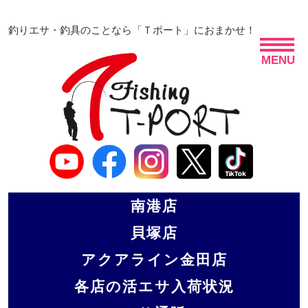
釣りエサ・釣具のことなら「Ｔポート」におまかせ！
MENU
南港店
貝塚店
アクアライン金田店
各店の活エサ入荷状況