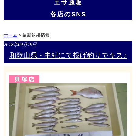
エサ通販
各店のSNS
ホーム
> 最新釣果情報
2018年09月19日
和歌山県・中紀にて投げ釣りでキス♪