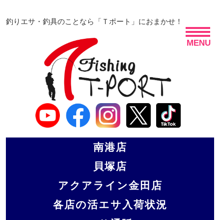
釣りエサ・釣具のことなら「Ｔポート」におまかせ！
MENU
南港店
貝塚店
アクアライン金田店
各店の活エサ入荷状況