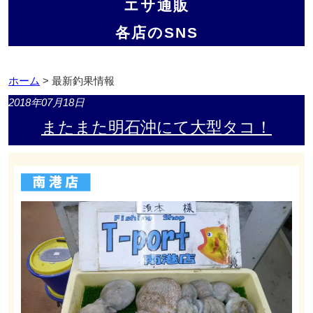
エサ通販
各店のSNS
ホーム
> 最新釣果情報
2018年07月18日
またまた明石沖にて大型タコ！