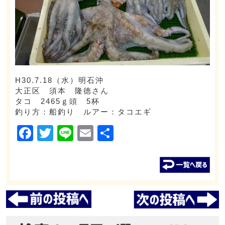
H30.7.18（水）明石沖
大正区 須本 隆徳さん
タコ 2465ｇ頭 5杯
釣り方：船釣り ルアー：タコエギ
Facebook
Twitter
Line
Email
共
有