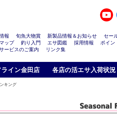
情報
旬魚大物賞
新製品情報＆お知らせ
セー
マップ
釣り入門
エサ図鑑
採用情報
ポイン
サービスのご案内
リンク集
アライン金田店
各店の活エサ入荷状況
ランキング